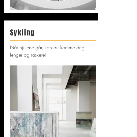
Sykling
Når hjulene går, kan du komme deg
lenger og raskere!