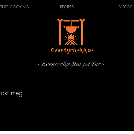
TURE COOKING
RECIPES
VIDEOS
- Eventyrlig Mat på Tur -
takt meg
du vil kontakte meg, fyll ut dette skjemaet, så kommer jeg tilbake 
å snart jeg er tilbake fra mine eventyr!